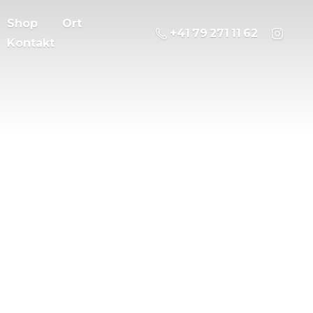
Shop
Ort
‭+41 79 271 11 62
Kontakt