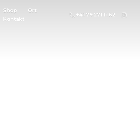
Shop
Ort
‭+41 79 271 11 62
Kontakt