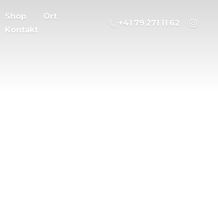
Shop
Ort
‭+41 79 271 11 62
Kontakt