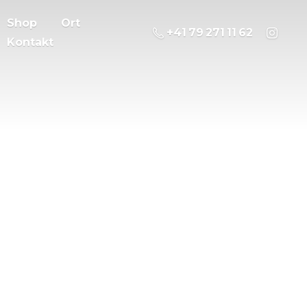
Shop
Ort
‭+41 79 271 11 62
Kontakt