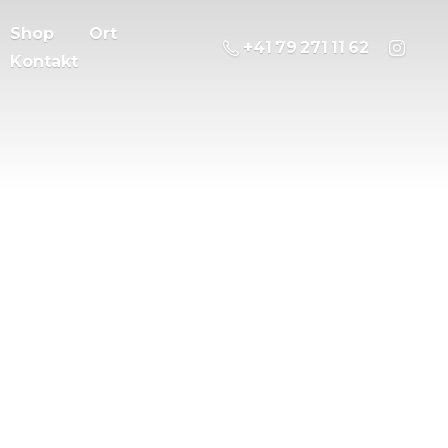
Shop
Ort
‭+41 79 271 11 62
Kontakt