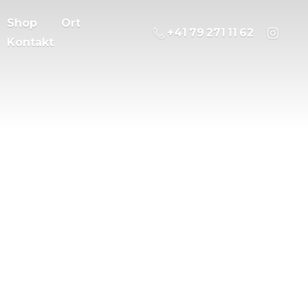
Shop
Ort
‭+41 79 271 11 62
Kontakt