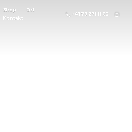
Shop
Ort
‭+41 79 271 11 62
Kontakt