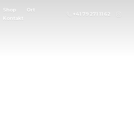
Shop
Ort
‭+41 79 271 11 62
Kontakt