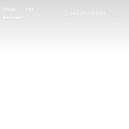
Shop
Ort
‭+41 79 271 11 62
Kontakt