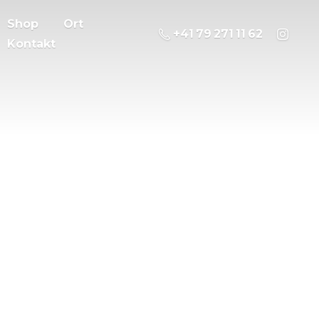
Shop
Ort
‭+41 79 271 11 62
Kontakt