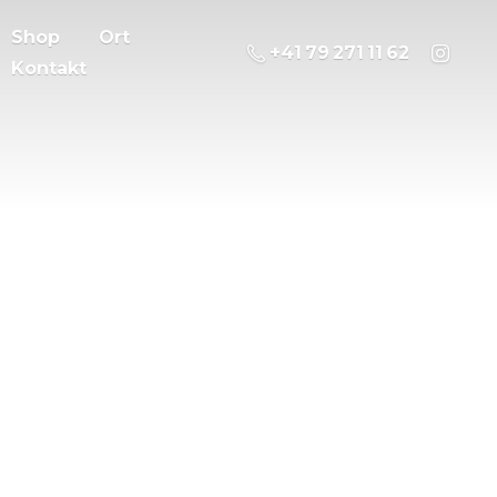
Shop
Ort
‭+41 79 271 11 62
Kontakt